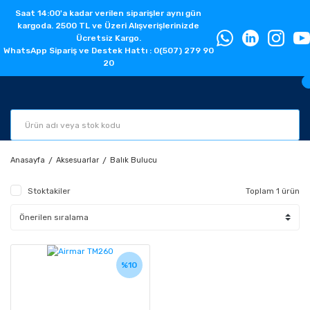
Saat 14:00'a kadar verilen siparişler aynı gün
kargoda. 2500 TL ve Üzeri Alışverişlerinizde
Ücretsiz Kargo.
WhatsApp Sipariş ve Destek Hattı : 0(507) 279 90
20
Anasayfa
Aksesuarlar
Balık Bulucu
Stoktakiler
Toplam 1 ürün
%10