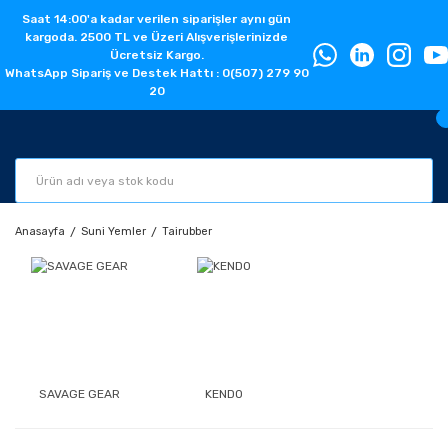
Saat 14:00'a kadar verilen siparişler aynı gün
kargoda. 2500 TL ve Üzeri Alışverişlerinizde
Ücretsiz Kargo.
WhatsApp Sipariş ve Destek Hattı : 0(507) 279 90
20
Anasayfa
Suni Yemler
Tairubber
SAVAGE GEAR
KENDO