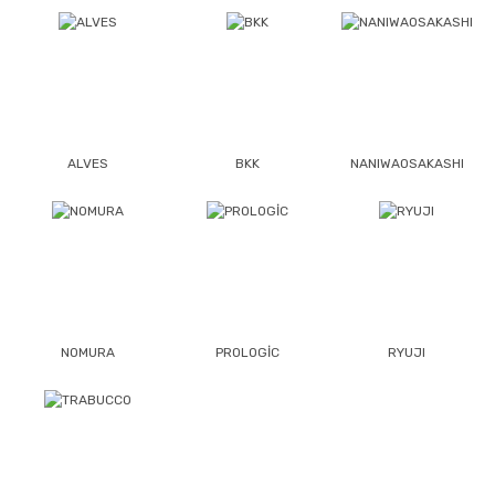
ALVES
BKK
NANIWAOSAKASHI
NOMURA
PROLOGİC
RYUJI