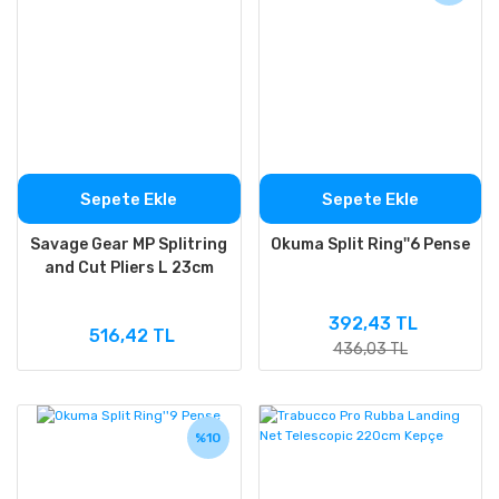
Sepete Ekle
Sepete Ekle
Savage Gear MP Splitring
Okuma Split Ring''6 Pense
and Cut Pliers L 23cm
392,43 TL
516,42 TL
436,03 TL
%10