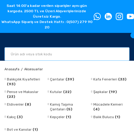
Saat 14:00'a kadar verilen siparişler aynı gün
kargoda. 2500 TL ve Üzeri Alışverişlerinizde
Ücretsiz Kargo.
WhatsApp Sipariş ve Destek Hattı : 0(507) 279 90
20
Anasayfa
Aksesuarlar
Balıkçılık Kıyafetleri
Çantalar
(39)
Kafa Fenerleri
(33)
(93)
Pense ve Makaslar
Kutular
(22)
Şapkalar
(19)
(23)
Eldivenler
(8)
Kamış Taşıma
Mücadele Kemeri
Çantaları
(5)
(4)
Kakıç
(3)
Kepçeler
(1)
Balık Bulucu
(1)
Bot ve Kanolar
(1)