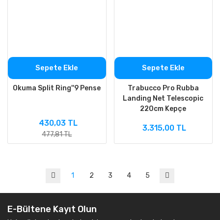
Sepete Ekle
Sepete Ekle
Okuma Split Ring''9 Pense
Trabucco Pro Rubba
Landing Net Telescopic
220cm Kepçe
430,03 TL
3.315,00 TL
477,81 TL
1
2
3
4
5
E-Bültene Kayıt Olun