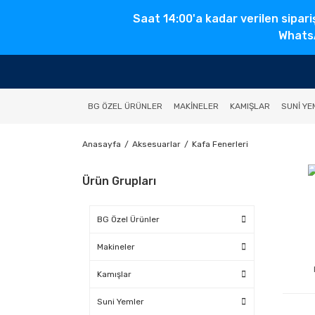
Saat 14:00'a kadar verilen sipari
WhatsA
BG ÖZEL ÜRÜNLER
MAKINELER
KAMIŞLAR
SUNI YE
Anasayfa
Aksesuarlar
Kafa Fenerleri
Ürün Grupları
BG Özel Ürünler
Makineler
Kamışlar
Suni Yemler