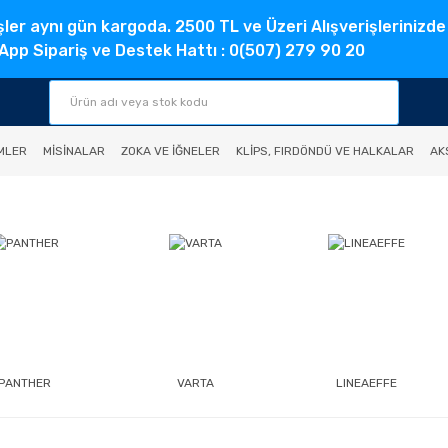
şler aynı gün kargoda. 2500 TL ve Üzeri Alışverişlerinizde
pp Sipariş ve Destek Hattı : 0(507) 279 90 20
MLER
MISINALAR
ZOKA VE İĞNELER
KLIPS, FIRDÖNDÜ VE HALKALAR
AK
PANTHER
VARTA
LINEAEFFE