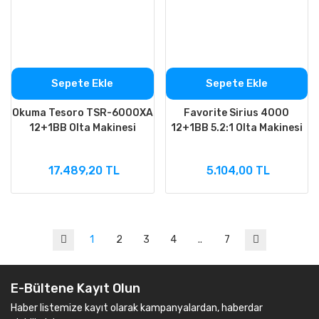
Sepete Ekle
Sepete Ekle
Okuma Tesoro TSR-6000XA
Favorite Sirius 4000
12+1BB Olta Makinesi
12+1BB 5.2:1 Olta Makinesi
17.489,20 TL
5.104,00 TL
1
2
3
4
..
7
E-Bültene Kayıt Olun
Haber listemize kayıt olarak kampanyalardan, haberdar