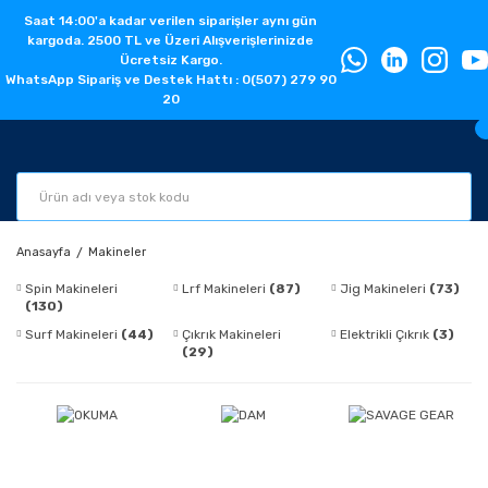
Saat 14:00'a kadar verilen siparişler aynı gün
kargoda. 2500 TL ve Üzeri Alışverişlerinizde
Ücretsiz Kargo.
WhatsApp Sipariş ve Destek Hattı : 0(507) 279 90
20
Anasayfa
Makineler
Spin Makineleri
Lrf Makineleri
(87)
Jig Makineleri
(73)
(130)
Surf Makineleri
(44)
Çıkrık Makineleri
Elektrikli Çıkrık
(3)
(29)