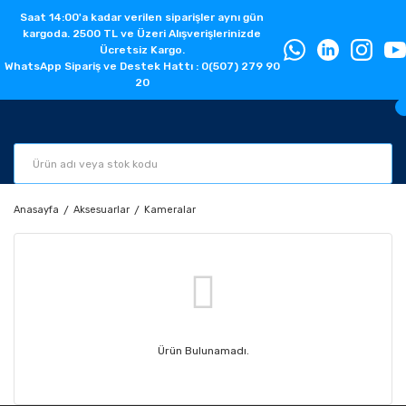
Saat 14:00'a kadar verilen siparişler aynı gün
kargoda. 2500 TL ve Üzeri Alışverişlerinizde
Ücretsiz Kargo.
WhatsApp Sipariş ve Destek Hattı : 0(507) 279 90
20
Anasayfa
Aksesuarlar
Kameralar
Ürün Bulunamadı.