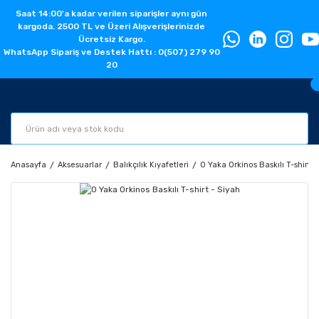
Saat 14:00'a kadar verilen siparişler aynı gün
kargoda. 2500 TL ve Üzeri Alışverişlerinizde
Ücretsiz Kargo.
WhatsApp Sipariş ve Destek Hattı : 0(507) 279 90
20
Anasayfa
Aksesuarlar
Balıkçılık Kıyafetleri
0 Yaka Orkinos Baskılı T-shirt -