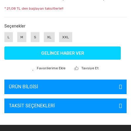
* 21,08 TL den başlayan taksitlerle!!
Seçenekler
L
M
S
XL
XXL
GELİNCE HABER VER
Tavsiye Et
ÜRÜN BILGISI
TAKSIT SEÇENEKLERI