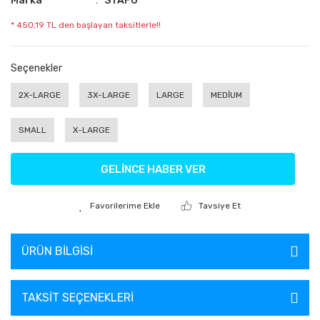
Marka
STAFU
* 450,19 TL den başlayan taksitlerle!!
Seçenekler
2X-LARGE
3X-LARGE
LARGE
MEDİUM
SMALL
X-LARGE
GELİNCE HABER VER
Tavsiye Et
ÜRÜN BILGISI
TAKSIT SEÇENEKLERI