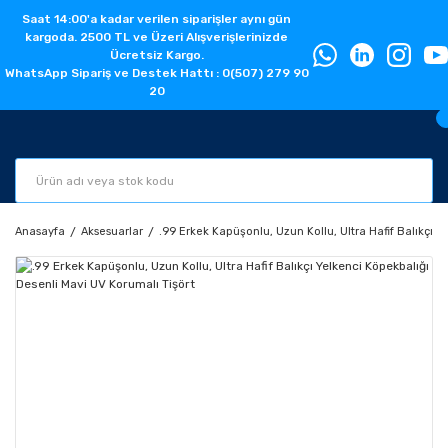
Saat 14:00'a kadar verilen siparişler aynı gün
kargoda. 2500 TL ve Üzeri Alışverişlerinizde
Ücretsiz Kargo.
WhatsApp Sipariş ve Destek Hattı : 0(507) 279 90
20
Anasayfa
Aksesuarlar
.99 Erkek Kapüşonlu, Uzun Kollu, Ultra Hafif Balıkçı 