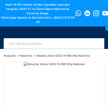
Saat 14:00'a kadar verilen siparişler aynı gün
kargoda. 2500 TL ve Üzeri Alışverişlerinizde
Ücretsiz Kargo.
WhatsApp Sipariş ve Destek Hattı : 0(507) 279 90
20
Anasayfa
Makineler
Albastar Zesta 5000 9+1BB Olta Makinesi