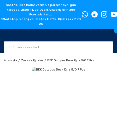
Saat 14:00'a kadar verilen siparişler aynı gün
kargoda. 2500 TL ve Üzeri Alışverişlerinizde
Ücretsiz Kargo.
WhatsApp Sipariş ve Destek Hattı : 0(507) 279 90
20
Anasayfa
Zoka ve İğneler
BKK Octopus Beak İğne 5/0 7 Pcs