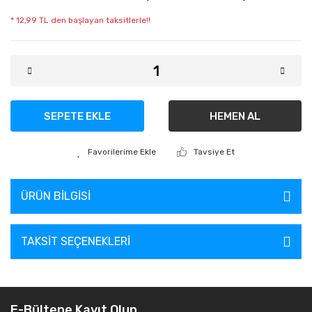
* 12,99 TL den başlayan taksitlerle!!
SEPETE EKLE
HEMEN AL
Tavsiye Et
ÜRÜN BILGISI
TAKSIT SEÇENEKLERI
E-Bültene Kayıt Olun