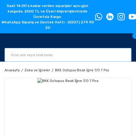
Saat 14:00'a kadar verilen siparişler aynı gün
kargoda. 2500 TL ve Üzeri Alışverişlerinizde
Ücretsiz Kargo.
WhatsApp Sipariş ve Destek Hattı : 0(507) 279 90
20
Anasayfa
Zoka ve İğneler
BKK Octopus Beak İğne 7/0 7 Pcs