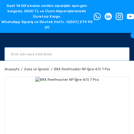
Saat 14:00'a kadar verilen siparişler aynı gün
kargoda. 2500 TL ve Üzeri Alışverişlerinizde
Ücretsiz Kargo.
WhatsApp Sipariş ve Destek Hattı : 0(507) 279 90
20
Anasayfa
Zoka ve İğneler
BKK Reefmaster NP İğne 4/0 7 Pcs