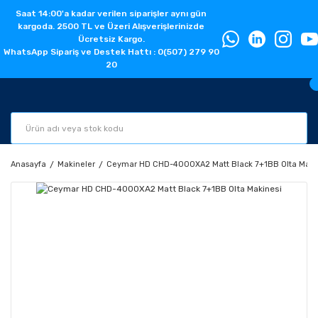
Saat 14:00'a kadar verilen siparişler aynı gün
kargoda. 2500 TL ve Üzeri Alışverişlerinizde
Ücretsiz Kargo.
WhatsApp Sipariş ve Destek Hattı : 0(507) 279 90
20
Anasayfa
Makineler
Ceymar HD CHD-4000XA2 Matt Black 7+1BB Olta Maki