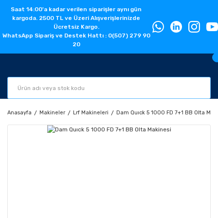
Saat 14:00'a kadar verilen siparişler aynı gün
kargoda. 2500 TL ve Üzeri Alışverişlerinizde
Ücretsiz Kargo.
WhatsApp Sipariş ve Destek Hattı : 0(507) 279 90
20
Anasayfa
Makineler
Lrf Makineleri
Dam Quıck 5 1000 FD 7+1 BB Olta Maki