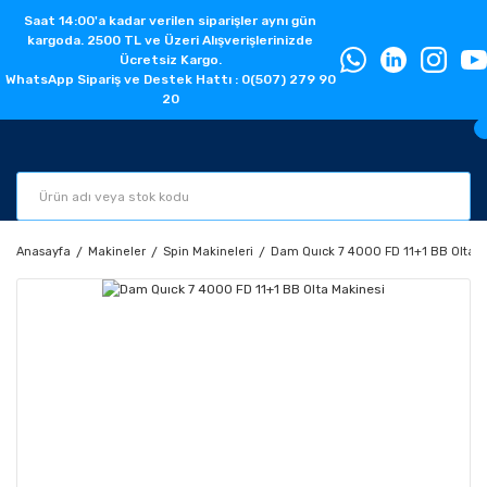
Saat 14:00'a kadar verilen siparişler aynı gün
kargoda. 2500 TL ve Üzeri Alışverişlerinizde
Ücretsiz Kargo.
WhatsApp Sipariş ve Destek Hattı : 0(507) 279 90
20
Anasayfa
Makineler
Spin Makineleri
Dam Quıck 7 4000 FD 11+1 BB Olta M