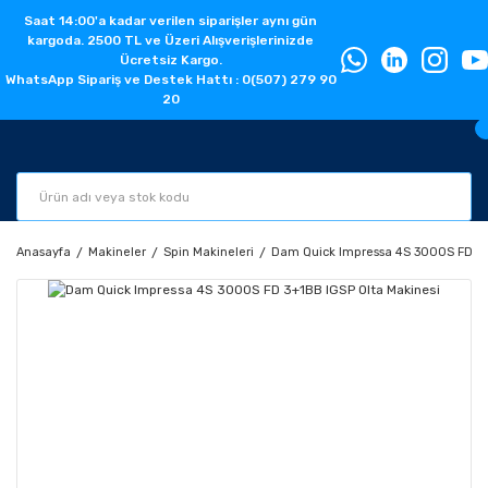
Saat 14:00'a kadar verilen siparişler aynı gün
kargoda. 2500 TL ve Üzeri Alışverişlerinizde
Ücretsiz Kargo.
WhatsApp Sipariş ve Destek Hattı : 0(507) 279 90
20
Anasayfa
Makineler
Spin Makineleri
Dam Quick Impressa 4S 3000S FD 3+