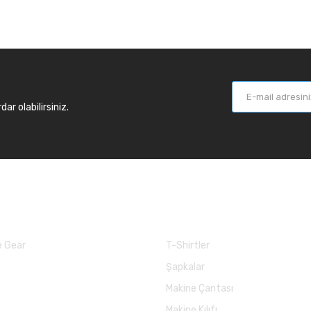
r olabilirsiniz.
larımız
Balık Günlükleri
 Gear
T-Shirtler
Şapkalar
Makine Çantası
Makine Kılıfı