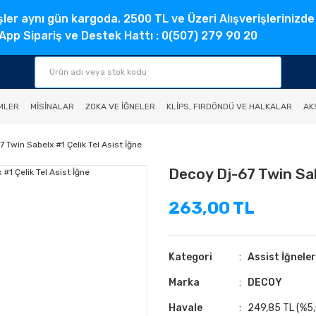
şler aynı gün kargoda. 2500 TL ve Üzeri Alışverişlerinizde
pp Sipariş ve Destek Hattı : 0(507) 279 90 20
MLER
MISINALAR
ZOKA VE İĞNELER
KLIPS, FIRDÖNDÜ VE HALKALAR
AK
 Twin Sabelx #1 Çelik Tel Asist İğne
Decoy Dj-67 Twin Sabe
263,00 TL
Kategori
Assist İğneler
Marka
DECOY
Havale
249,85 TL (%5,