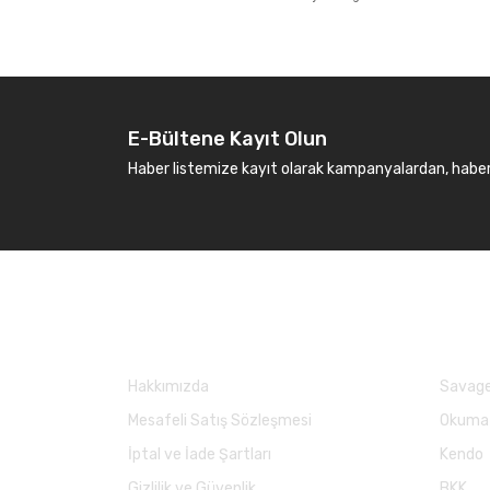
E-Bültene Kayıt Olun
Haber listemize kayıt olarak kampanyalardan, haberda
Kurumsal
Marka
Hakkımızda
Savage
Mesafeli Satış Sözleşmesi
Okuma
İptal ve İade Şartları
Kendo
Gizlilik ve Güvenlik
BKK