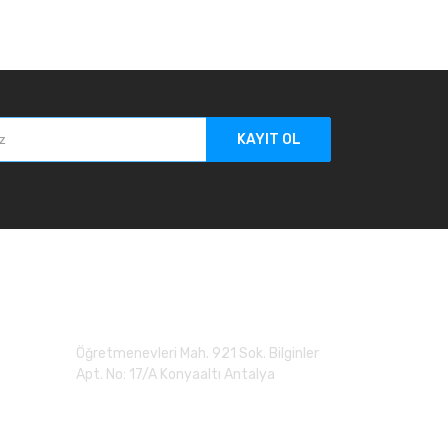
KAYIT OL
Adres
Öğretmenevleri Mah. 921 Sok. Bilginler
Apt. No: 17/A Konyaaltı Antalya
0 (507) 279 90 20