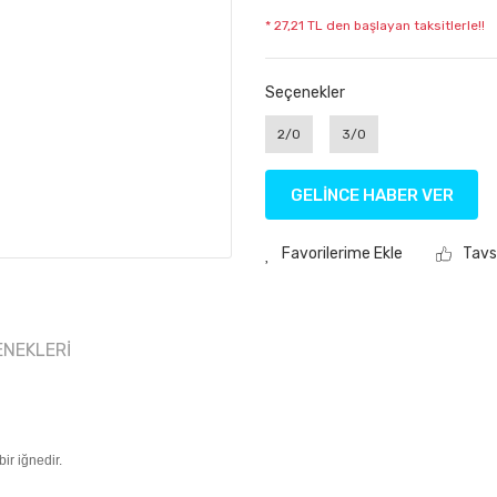
* 27,21 TL den başlayan taksitlerle!!
Seçenekler
2/0
3/0
GELİNCE HABER VER
Tavs
ENEKLERI
ir iğnedir.