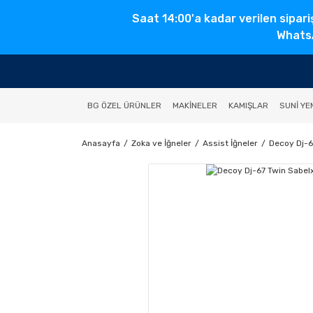
Saat 14:00'a kadar verilen sipari
WhatsA
BG ÖZEL ÜRÜNLER
MAKINELER
KAMIŞLAR
SUNI YE
Anasayfa
Zoka ve İğneler
Assist İğneler
Decoy Dj-67