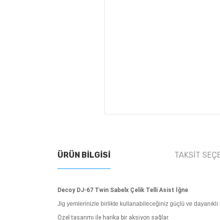
ÜRÜN BILGISI
TAKSIT SEÇ
Decoy DJ-67 Twin Sabelx Çelik Telli Asist İğne
Jig yemlerinizle birlikte kullanabileceğiniz güçlü ve dayanıklı b
Özel tasarımı ile harika bir aksiyon sağlar.