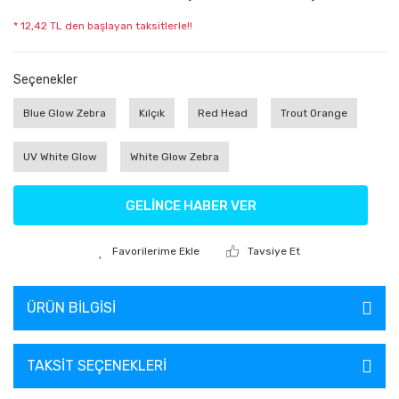
* 12,42 TL den başlayan taksitlerle!!
Seçenekler
Blue Glow Zebra
Kılçık
Red Head
Trout Orange
UV White Glow
White Glow Zebra
GELİNCE HABER VER
Tavsiye Et
ÜRÜN BILGISI
TAKSIT SEÇENEKLERI