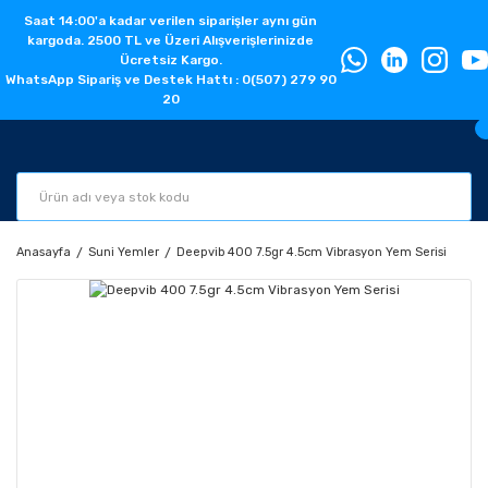
Saat 14:00'a kadar verilen siparişler aynı gün
kargoda. 2500 TL ve Üzeri Alışverişlerinizde
Ücretsiz Kargo.
WhatsApp Sipariş ve Destek Hattı : 0(507) 279 90
20
Anasayfa
Suni Yemler
Deepvib 400 7.5gr 4.5cm Vibrasyon Yem Serisi