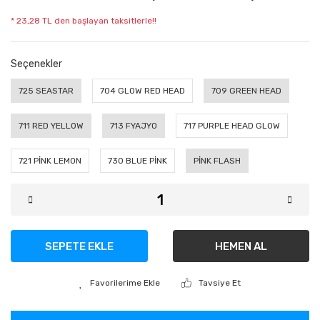
* 23,28 TL den başlayan taksitlerle!!
Seçenekler
725 SEASTAR
704 GLOW RED HEAD
709 GREEN HEAD
711 RED YELLOW
713 FYAJYO
717 PURPLE HEAD GLOW
721 PİNK LEMON
730 BLUE PİNK
PİNK FLASH
SEPETE EKLE
HEMEN AL
Tavsiye Et