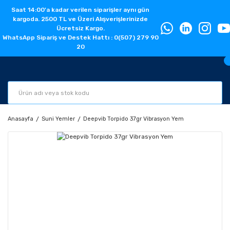
Saat 14:00'a kadar verilen siparişler aynı gün
kargoda. 2500 TL ve Üzeri Alışverişlerinizde
Ücretsiz Kargo.
WhatsApp Sipariş ve Destek Hattı : 0(507) 279 90
20
Anasayfa
Suni Yemler
Deepvib Torpido 37gr Vibrasyon Yem