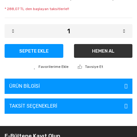
* 288,07 TL den başlayan taksitlerle!!
SEPETE EKLE
HEMEN AL
Tavsiye Et
ÜRÜN BILGISI
TAKSIT SEÇENEKLERI
E-Bültene Kayıt Olun