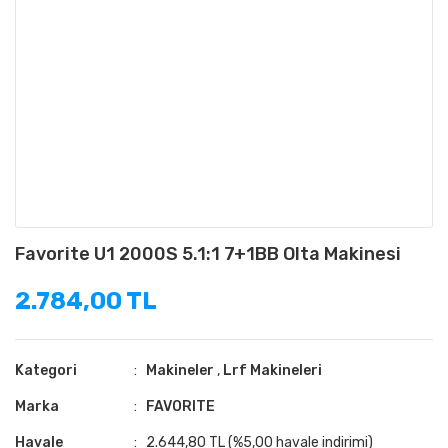
Favorite U1 2000S 5.1:1 7+1BB Olta Makinesi
2.784,00 TL
Kategori
Makineler
,
Lrf Makineleri
Marka
FAVORITE
Havale
2.644,80 TL (%5,00 havale indirimi)