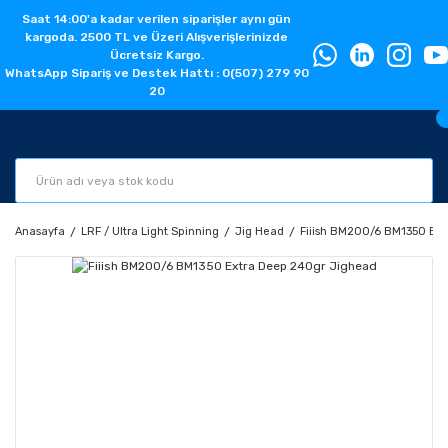
Saat 14:00'a kadar verilen siparişler aynı gün
kargoda. 2500 TL ve Üzeri Alışverişlerinizde
Ücretsiz Kargo.
WhatsApp Sipariş ve Destek Hattı : 0(507) 279 90
20
Anasayfa
LRF / Ultra Light Spinning
Jig Head
Fiiish BM200/6 BM1350 Ex