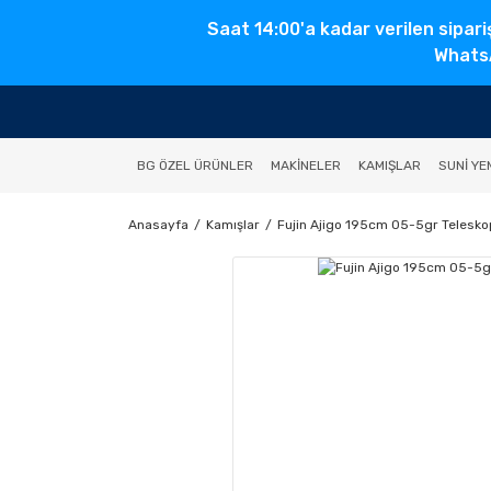
Saat 14:00'a kadar verilen sipari
WhatsA
BG ÖZEL ÜRÜNLER
MAKINELER
KAMIŞLAR
SUNI YE
Anasayfa
Kamışlar
Fujin Ajigo 195cm 05-5gr Telesko