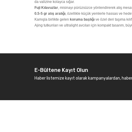
da valizine kolayca sığar.
Fuji Kılavuzlar
, misinayı pürüzsüzce yönlendirerek atış mesaf
0.5-5 gr atış aralığı
, özellikle küçük yemlerle hassas ve hedefe
Kamışla birlikte gelen
koruma başlığı
ve özel deri taşıma kılı
Ajing tutkunları ve ultralight avcıları için kompakt tasarım, büy
E-Bültene Kayıt Olun
Haber listemize kayıt olarak kampanyalardan, haberda
Kurumsal
Marka