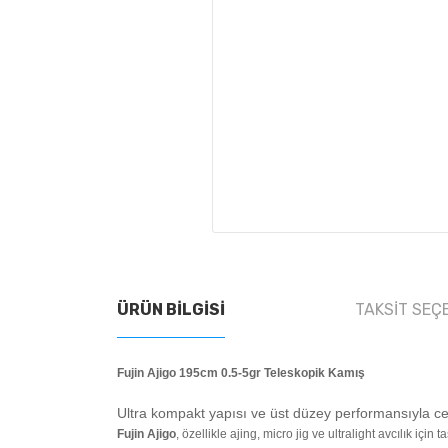
ÜRÜN BILGISI
TAKSIT SEÇ
Fujin Ajigo 195cm 0.5-5gr Teleskopik Kamış
Ultra kompakt yapısı ve üst düzey performansıyla ce
Fujin Ajigo
, özellikle ajing, micro jig ve ultralight avcılık iç