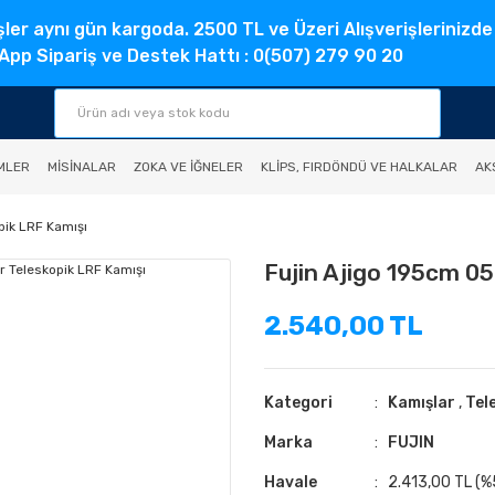
şler aynı gün kargoda. 2500 TL ve Üzeri Alışverişlerinizde
pp Sipariş ve Destek Hattı : 0(507) 279 90 20
MLER
MISINALAR
ZOKA VE İĞNELER
KLIPS, FIRDÖNDÜ VE HALKALAR
AK
pik LRF Kamışı
Fujin Ajigo 195cm 05
2.540,00 TL
Kategori
Kamışlar
,
Tel
Marka
FUJIN
Havale
2.413,00 TL (%5