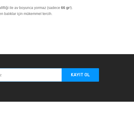
hafifliği ile av boyunca yormaz (sadece
66 gr
!).
yen balıklar için mükemmel tercih.
KAYIT OL
Adres