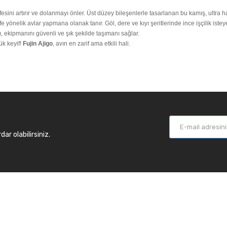
esini artırır ve dolanmayı önler. Üst düzey bileşenlerle tasarlanan bu kamış, ultra 
 yönelik avlar yapmana olanak tanır. Göl, dere ve kıyı şeritlerinde ince işçilik iste
fı, ekipmanını güvenli ve şık şekilde taşımanı sağlar.
ük keyif!
Fujin Ajigo
, avın en zarif ama etkili hali.
r olabilirsiniz.
larımız
Balık Günlükleri