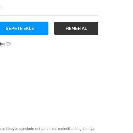
!
SEPETE EKLE
HEMEN AL
iye Et
apalı boyu
sayesinde sırt çantasına, motosiklet bagajına ya