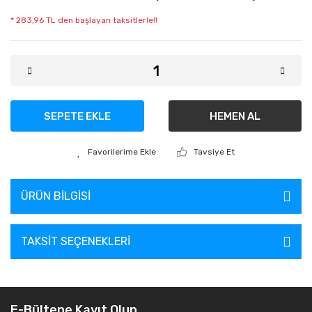
* 283,96 TL den başlayan taksitlerle!!
SEPETE EKLE
HEMEN AL
Tavsiye Et
ÜRÜN BILGISI
TAKSIT SEÇENEKLERI
E-Bültene Kayıt Olun