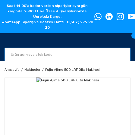
Saat 14:00'a kadar verilen siparişler aynı gün
kargoda. 2500 TL ve Üzeri Alışverişlerinizde
Ücretsiz Kargo.
WhatsApp Sipariş ve Destek Hattı : 0(507) 279 90
20
Anasayfa
Makineler
Fujin Ajime 500 LRF Olta Makinesi