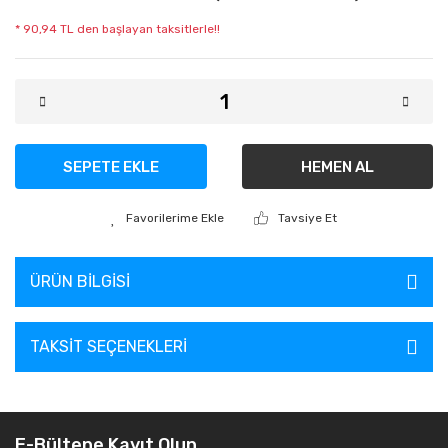
* 90,94 TL den başlayan taksitlerle!!
SEPETE EKLE
HEMEN AL
Tavsiye Et
ÜRÜN BILGISI
TAKSIT SEÇENEKLERI
E-Bültene Kayıt Olun