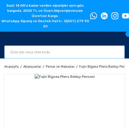
Saat 14:00'a kadar verilen siparişler aynı gün
kargoda. 2500 TL ve Üzeri Alışverişlerinizde
Ücretsiz Kargo.
WhatsApp Sipariş ve Destek Hattı : 0(507) 279 90
20
Anasayfa
Aksesuarlar
Pense ve Makaslar
Fujin Bigsea Pliers Balıkçı Pense