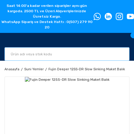
Saat 14:00'a kadar verilen siparişler aynı gün
kargoda. 2500 TL ve Üzeri Alışverişlerinizde
Ücretsiz Kargo.
WhatsApp Sipariş ve Destek Hattı : 0(507) 279 90
20
Anasayfa
Suni Yemler
Fujin Deeper 125S-DR Slow Sinking Maket Balık