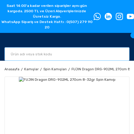
Saat 14:00'a kadar verilen siparişler aynı gün
kargoda. 2500 TL ve Üzeri Alışverişlerinizde
Ücretsiz Kargo.
WhatsApp Sipariş ve Destek Hattı : 0(507) 279 90
20
Anasayfa
Kamışlar
Spin Kamışları
FUJIN Dragon DRG-902ML 270cm 8-32