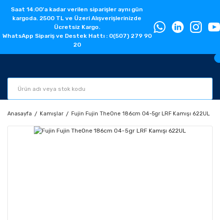
Saat 14:00'a kadar verilen siparişler aynı gün
kargoda. 2500 TL ve Üzeri Alışverişlerinizde
Ücretsiz Kargo.
WhatsApp Sipariş ve Destek Hattı : 0(507) 279 90
20
Anasayfa
Kamışlar
Fujin Fujin TheOne 186cm 04-5gr LRF Kamışı 622UL