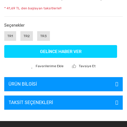
* 41,69 TL den başlayan taksitlerle!!
Seçenekler
TR1
TR2
TR3
GELİNCE HABER VER
Tavsiye Et
ÜRÜN BILGISI
TAKSIT SEÇENEKLERI