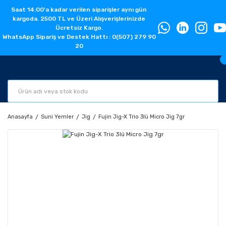
Saat 14:00'a kadar verilen siparişler aynı gün
kargoda. 2500 TL ve Üzeri Alışverişlerinizde
Ücretsiz Kargo.
WhatsApp Sipariş ve Destek Hattı : 0(507) 279 90
20
Anasayfa
Suni Yemler
Jig
Fujin Jig-X Trio 3lü Micro Jig 7gr