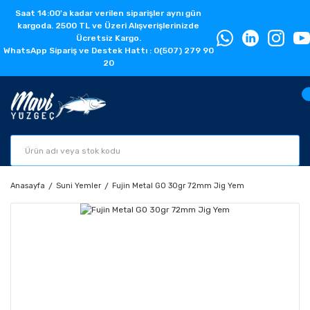
Saat 14:00'a kadar verilen siparişler aynı gün
kargoda. 2500 TL ve Üzeri Alışverişlerinizde
Ücretsiz Kargo.
WhatsApp Sipariş ve Destek Hattı : 0(507) 279 90
20
Anasayfa
Suni Yemler
Fujin Metal GO 30gr 72mm Jig Yem