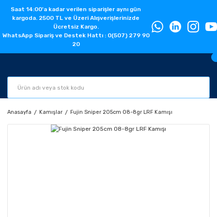
Saat 14:00'a kadar verilen siparişler aynı gün
kargoda. 2500 TL ve Üzeri Alışverişlerinizde
Ücretsiz Kargo.
WhatsApp Sipariş ve Destek Hattı : 0(507) 279 90
20
Anasayfa
Kamışlar
Fujin Sniper 205cm 08-8gr LRF Kamışı