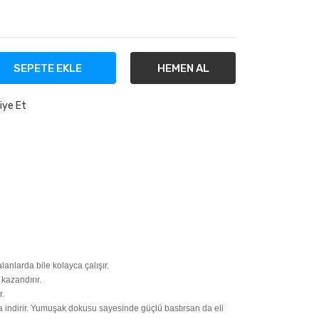
SEPETE EKLE
HEMEN AL
iye Et
anlarda bile kolayca çalışır.
kazandırır.
r.
 indirir. Yumuşak dokusu sayesinde güçlü bastırsan da eli