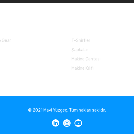
larımız
Balık Günlükleri
 Gear
T-Shirtler
Şapkalar
Makine Çantası
Makine Kılıfı
© 2021 Mavi Yüzgeç. Tüm hakları saklıdır.