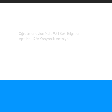
Adres
Öğretmenevleri Mah. 921 Sok. Bilginler
Apt. No: 17/A Konyaaltı Antalya
0 (507) 279 90 20