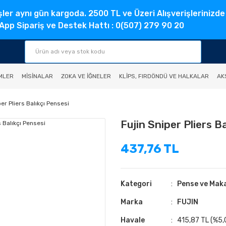
şler aynı gün kargoda. 2500 TL ve Üzeri Alışverişlerinizde
pp Sipariş ve Destek Hattı : 0(507) 279 90 20
MLER
MISINALAR
ZOKA VE İĞNELER
KLIPS, FIRDÖNDÜ VE HALKALAR
AK
per Pliers Balıkçı Pensesi
Fujin Sniper Pliers B
437,76 TL
Kategori
Pense ve Mak
Marka
FUJIN
Havale
415,87 TL (%5,0