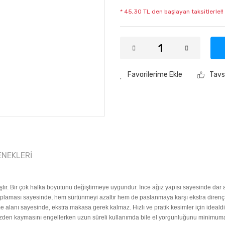
* 45,30 TL den başlayan taksitlerle!!
Tavs
ENEKLERI
ır. Bir çok halka boyutunu değiştirmeye uygundur. İnce ağız yapısı sayesinde dar al
aplaması sayesinde, hem sürtünmeyi azaltır hem de paslanmaya karşı ekstra direnç 
me alanı sayesinde, ekstra makasa gerek kalmaz. Hızlı ve pratik kesimler için idealdi
zden kaymasını engellerken uzun süreli kullanımda bile el yorgunluğunu minimuma