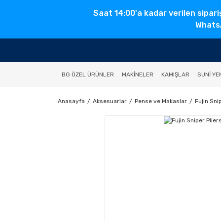
Saat 14:00'a kadar verilen sipari
WhatsA
BG ÖZEL ÜRÜNLER
MAKINELER
KAMIŞLAR
SUNI YE
Anasayfa
Aksesuarlar
Pense ve Makaslar
Fujin Sni