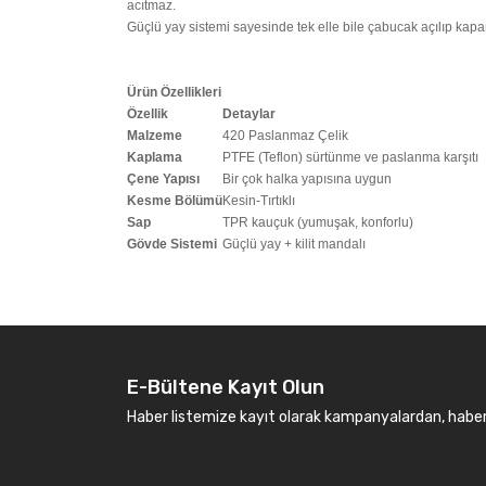
acıtmaz.
Güçlü yay sistemi sayesinde tek elle bile çabucak açılıp kapanı
Ürün Özellikleri
Özellik
Detaylar
Malzeme
420 Paslanmaz Çelik
Kaplama
PTFE (Teflon) sürtünme ve paslanma karşıtı
Çene Yapısı
Bir çok halka yapısına uygun
Kesme Bölümü
Kesin-Tırtıklı
Sap
TPR kauçuk (yumuşak, konforlu)
Gövde Sistemi
Güçlü yay + kilit mandalı
E-Bültene Kayıt Olun
Haber listemize kayıt olarak kampanyalardan, haberda