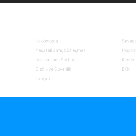
Kurumsal
Marka
Hakkımızda
Savage
Mesafeli Satış Sözleşmesi
Okuma
İptal ve İade Şartları
Kendo
Gizlilik ve Güvenlik
BKK
İletişim