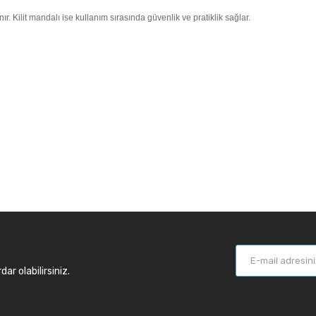
r. Kilit mandalı ise kullanım sırasında güvenlik ve pratiklik sağlar.
r olabilirsiniz.