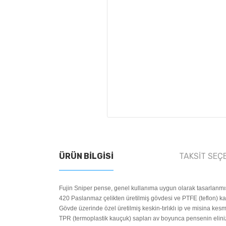
ÜRÜN BILGISI
TAKSIT SEÇ
Fujin Sniper pense, genel kullanıma uygun olarak tasarlanmışt
420 Paslanmaz çelikten üretilmiş gövdesi ve PTFE (teflon) k
Gövde üzerinde özel üretilmiş keskin-tırlıklı ip ve misina kes
TPR (termoplastik kauçuk) sapları av boyunca pensenin elini