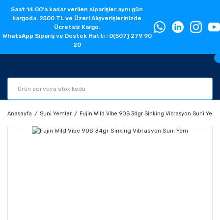
Saat 14:00'a kadar verilen siparişler aynı gün
kargoda. 2500 TL ve Üzeri Alışverişlerinizde
Ücretsiz Kargo.
WhatsApp Sipariş ve Destek Hattı : 0(507) 279 90
20
Anasayfa
Suni Yemler
Fujin Wild Vibe 90S 34gr Sinking Vibrasyon Suni Yem