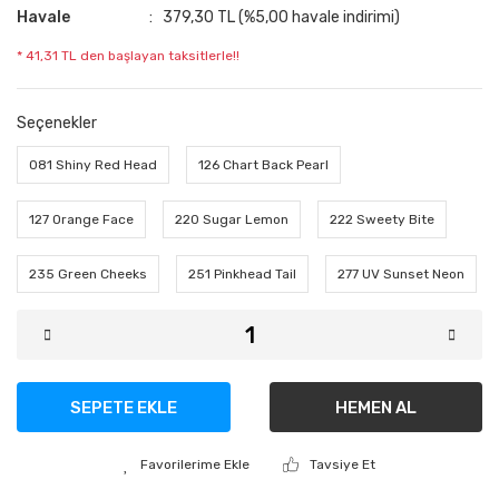
Havale
379,30 TL (%5,00 havale indirimi)
* 41,31 TL den başlayan taksitlerle!!
Seçenekler
081 Shiny Red Head
126 Chart Back Pearl
127 Orange Face
220 Sugar Lemon
222 Sweety Bite
235 Green Cheeks
251 Pinkhead Tail
277 UV Sunset Neon
SEPETE EKLE
HEMEN AL
Tavsiye Et