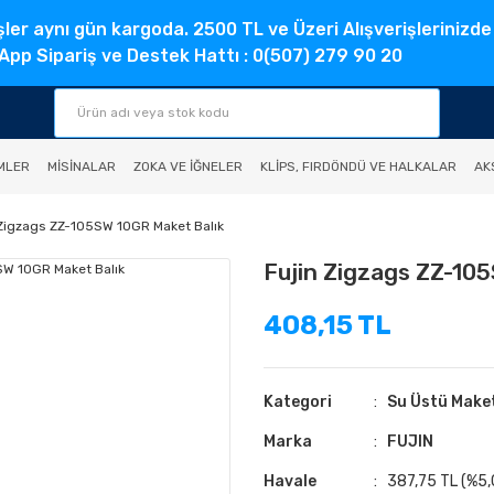
şler aynı gün kargoda. 2500 TL ve Üzeri Alışverişlerinizde
pp Sipariş ve Destek Hattı : 0(507) 279 90 20
MLER
MISINALAR
ZOKA VE İĞNELER
KLIPS, FIRDÖNDÜ VE HALKALAR
AK
 Zigzags ZZ-105SW 10GR Maket Balık
Fujin Zigzags ZZ-10
408,15 TL
Kategori
Su Üstü Maket
Marka
FUJIN
Havale
387,75 TL (%5,0