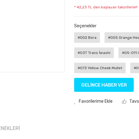
* 42,23 TL den başlayan taksitlerle!!
Seçenekler
#002 Bora
#005 Orange He
#03T Trans İwashi
#05-011 i
#073 Yellow Cheek Mullet
#0
GELİNCE HABER VER
Tavs
ENEKLERI