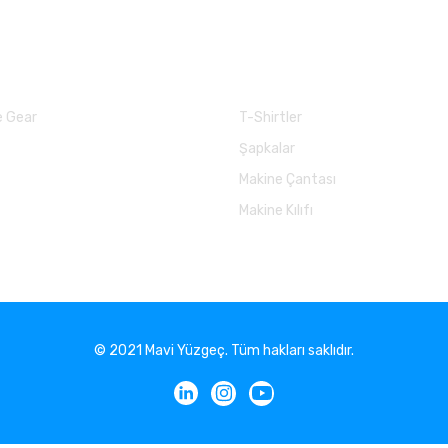
larımız
Balık Günlükleri
 Gear
T-Shirtler
Şapkalar
Makine Çantası
Makine Kılıfı
© 2021 Mavi Yüzgeç. Tüm hakları saklıdır.