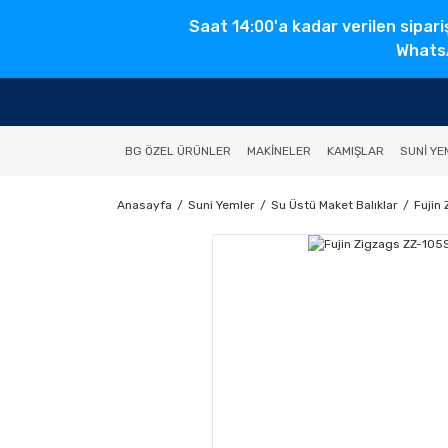
Saat 14:00'a kadar verilen sipari
WhatsA
BG ÖZEL ÜRÜNLER
MAKINELER
KAMIŞLAR
SUNI YE
Anasayfa
Suni Yemler
Su Üstü Maket Balıklar
Fujin