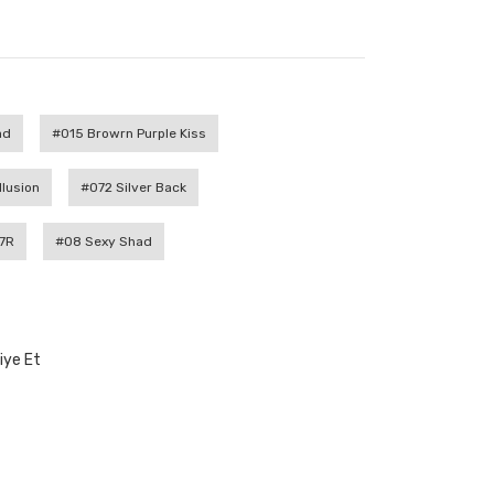
ad
#015 Browrn Purple Kiss
llusion
#072 Silver Back
7R
#08 Sexy Shad
iye Et