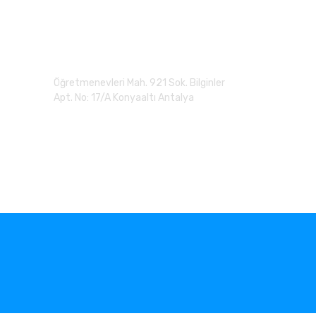
Adres
Öğretmenevleri Mah. 921 Sok. Bilginler
Apt. No: 17/A Konyaaltı Antalya
0 (507) 279 90 20