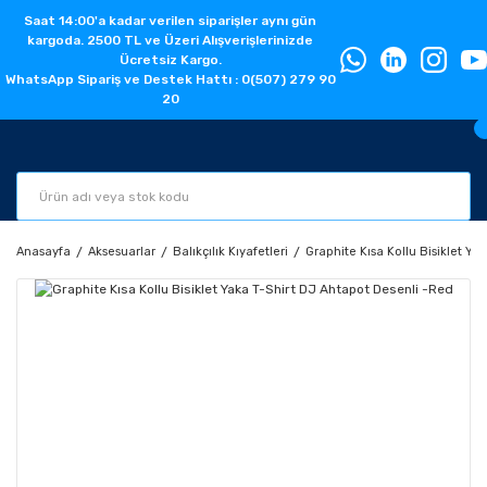
Saat 14:00'a kadar verilen siparişler aynı gün
kargoda. 2500 TL ve Üzeri Alışverişlerinizde
Ücretsiz Kargo.
WhatsApp Sipariş ve Destek Hattı : 0(507) 279 90
20
Anasayfa
Aksesuarlar
Balıkçılık Kıyafetleri
Graphite Kısa Kollu Bisiklet Ya