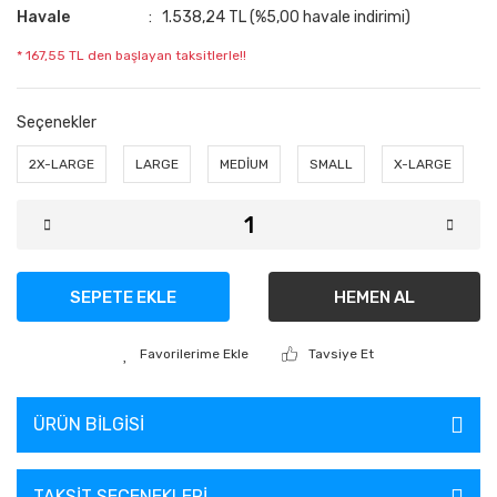
Havale
1.538,24 TL (%5,00 havale indirimi)
* 167,55 TL den başlayan taksitlerle!!
Seçenekler
2X-LARGE
LARGE
MEDİUM
SMALL
X-LARGE
SEPETE EKLE
HEMEN AL
Tavsiye Et
ÜRÜN BILGISI
TAKSIT SEÇENEKLERI