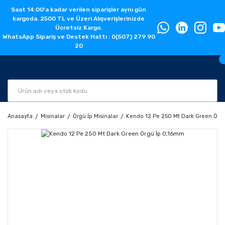
Saat 14:00'a kadar verilen siparişler aynı gün
kargoda. 2500 TL ve Üzeri Alışverişlerinizde
Ücretsiz Kargo.
WhatsApp Sipariş ve Destek Hattı : 0(507) 279 90
20
Anasayfa
Misinalar
Örgü İp Misinalar
Kendo 12 Pe 250 Mt Dark Green Örg