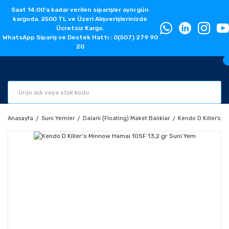
Saat 14:00'a kadar verilen siparişler aynı gün
kargoda. 2500 TL ve Üzeri Alışverişlerinizde
Ücretsiz Kargo.
WhatsApp Sipariş ve Destek Hattı : 0(507) 279 90
20
Anasayfa
Suni Yemler
Dalarlı (Floating) Maket Balıklar
Kendo D Killer's 