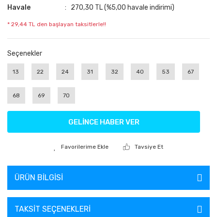
Havale
270,30 TL (%5,00 havale indirimi)
* 29,44 TL den başlayan taksitlerle!!
Seçenekler
13
22
24
31
32
40
53
67
68
69
70
GELİNCE HABER VER
Tavsiye Et
ÜRÜN BILGISI
TAKSIT SEÇENEKLERI