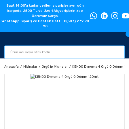
Saat 14:00'a kadar verilen siparişler aynı gün
kargoda. 2500 TL ve Üzeri Alışverişlerinizde
Ücretsiz Kargo.
WhatsApp Sipariş ve Destek Hattı : 0(507) 279 90
20
Anasayfa
Misinalar
Örgü İp Misinalar
KENDO Dynema 4 Örgü 0.06mm 12