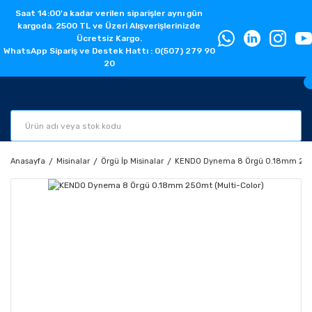
Saat 14:00'a kadar verilen siparişler aynı gün
kargoda. 2500 TL ve Üzeri Alışverişlerinizde
Ücretsiz Kargo.
WhatsApp Sipariş ve Destek Hattı : 0(507) 279 90
20
Anasayfa
Misinalar
Örgü İp Misinalar
KENDO Dynema 8 Örgü 0.18mm 250m