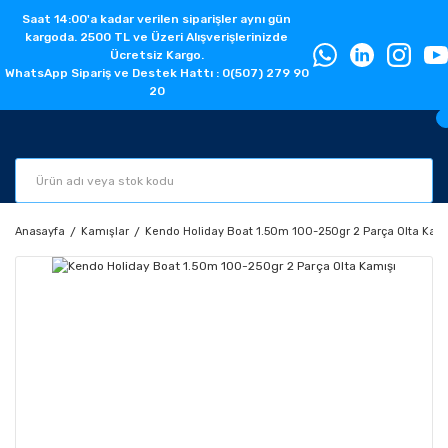
Saat 14:00'a kadar verilen siparişler aynı gün
kargoda. 2500 TL ve Üzeri Alışverişlerinizde
Ücretsiz Kargo.
WhatsApp Sipariş ve Destek Hattı : 0(507) 279 90
20
Anasayfa
Kamışlar
Kendo Holiday Boat 1.50m 100-250gr 2 Parça Olta Kamı