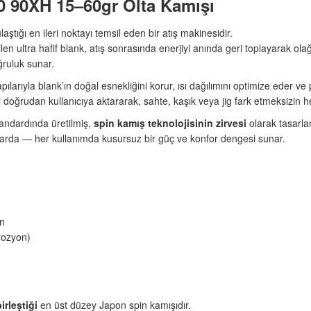
0 90XH 15–60gr Olta Kamışı
aştığı en ileri noktayı temsil eden bir atış makinesidir.
rilen ultra hafif blank, atış sonrasında enerjiyi anında geri toplayarak o
ruluk sunar.
pılarıyla blank’ın doğal esnekliğini korur, ısı dağılımını optimize eder 
 doğrudan kullanıcıya aktararak, sahte, kaşık veya jig fark etmeksizin h
ndardında üretilmiş,
spin kamış teknolojisinin zirvesi
olarak tasarlan
ırmalarda — her kullanımda kusursuz bir güç ve konfor dengesi sunar.
n
orozyon)
rleştiği
en üst düzey Japon spin kamışıdır.