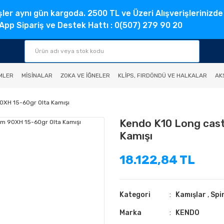
şler aynı gün kargoda. 2500 TL ve Üzeri Alışverişlerinizde
pp Sipariş ve Destek Hattı : 0(507) 279 90 20
MLER
MISINALAR
ZOKA VE İĞNELER
KLIPS, FIRDÖNDÜ VE HALKALAR
AK
0XH 15-60gr Olta Kamışı
Kendo K10 Long cast
Kamışı
18.122,84 TL
Kategori
Kamışlar
,
Spi
Marka
KENDO