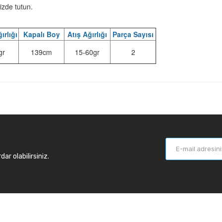
izde tutun.
ırlığı
Kapalı Boy
Atış Ağırlığı
Parça Sayısı
gr
139cm
15-60gr
2
r olabilirsiniz.