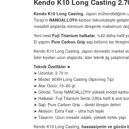
Kendo K10 Long Casting 2.7
Kendo K10 Long Casting
, Japon mühendisliğinin ul
Toray’ın
NANOALLOY®
karbon teknolojisiyle gelişti
mesafeli atışlarda minimum titreşimle maksimum doğ
Yeni nesil
Fuji Titanium halkalar
, %40 daha hafif ya
El yapımı
Pure Carbon Grip
sap bölümü ise titreşimi
Kendo K10 Long Casting, Japon domestic market sta
İster kıyıdan uzun atışlarda, ister teknik jig çalışt
Teknik Özellikler ➤
➤ Uzunluk: 2.70 m
➤ Model: 90XH Long Casting (Spinning Tip)
➤ Atar Gücü: 15–60 gr
➤ Gövde: Toray NANOALLOY® yüksek modül karbo
➤ Halkalar: Fuji Titanium Serisi (Ultra hafif & anti-k
➤ Sap: Pure Carbon Grip – direkt titreşim iletimi
➤ Aksiyon: Extra Fast – ultra hızlı tepki
➤ Tasarım: Uzun mesafe odaklı, yüksek torklu yapı
Kendo K10 Long Casting,
hassasiyetin ve gücün bi