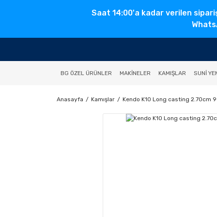
Saat 14:00'a kadar verilen sipari
WhatsA
BG ÖZEL ÜRÜNLER
MAKINELER
KAMIŞLAR
SUNI YE
Anasayfa
Kamışlar
Kendo K10 Long casting 2.70cm 9