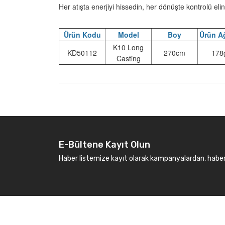
Her atışta enerjiyi hissedin, her dönüşte kontrolü elin
Ürün Kodu
Model
Boy
Ürün Ağ
K10 Long
KD50112
270cm
178
Casting
E-Bültene Kayıt Olun
Haber listemize kayıt olarak kampanyalardan, haberda