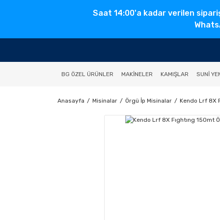
Saat 14:00'a kadar verilen sipari
WhatsA
BG ÖZEL ÜRÜNLER
MAKINELER
KAMIŞLAR
SUNI YE
Anasayfa
Misinalar
Örgü İp Misinalar
Kendo Lrf 8X 