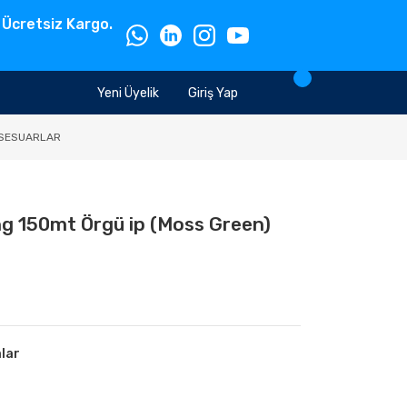
 Ücretsiz Kargo.
Yeni Üyelik
Giriş Yap
SESUARLAR
ng 150mt Örgü ip (Moss Green)
alar