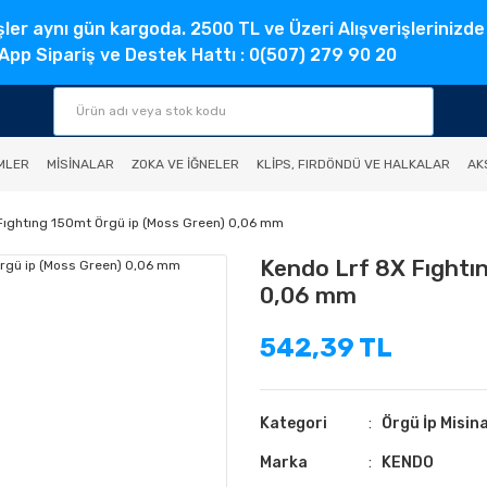
şler aynı gün kargoda. 2500 TL ve Üzeri Alışverişlerinizde
pp Sipariş ve Destek Hattı : 0(507) 279 90 20
MLER
MISINALAR
ZOKA VE İĞNELER
KLIPS, FIRDÖNDÜ VE HALKALAR
AK
Fıghtıng 150mt Örgü ip (Moss Green) 0,06 mm
Kendo Lrf 8X Fıghtı
0,06 mm
542,39 TL
Kategori
Örgü İp Misin
Marka
KENDO