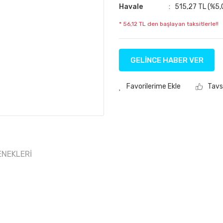
Havale
515,27 TL (%5,0
* 56,12 TL den başlayan taksitlerle!!
GELİNCE HABER VER
Tavs
ENEKLERI