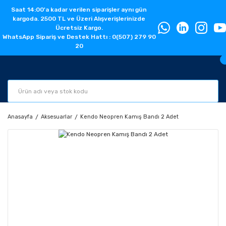
Saat 14:00'a kadar verilen siparişler aynı gün
kargoda. 2500 TL ve Üzeri Alışverişlerinizde
Ücretsiz Kargo.
WhatsApp Sipariş ve Destek Hattı : 0(507) 279 90
20
Anasayfa
Aksesuarlar
Kendo Neopren Kamış Bandı 2 Adet