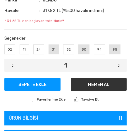
Marka
KENDO
Havale
317,82 TL (%5,00 havale indirimi)
* 34,62 TL den başlayan taksitlerle!!
Seçenekler
02
11
24
31
32
80
94
95
SEPETE EKLE
HEMEN AL
Tavsiye Et
ÜRÜN BILGISI