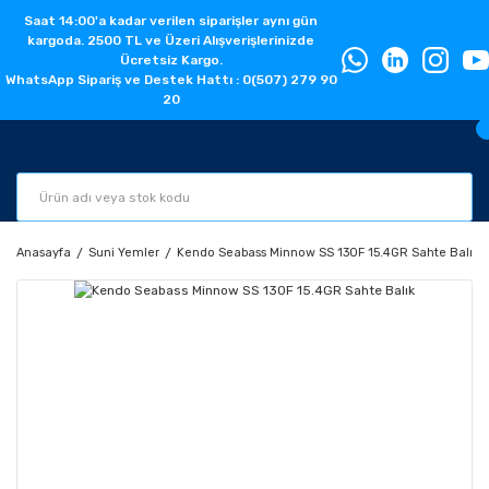
Saat 14:00'a kadar verilen siparişler aynı gün
kargoda. 2500 TL ve Üzeri Alışverişlerinizde
Ücretsiz Kargo.
WhatsApp Sipariş ve Destek Hattı : 0(507) 279 90
20
Anasayfa
Suni Yemler
Kendo Seabass Minnow SS 130F 15.4GR Sahte Balık