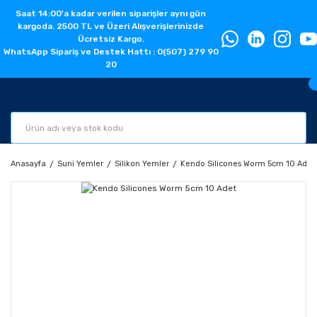
Saat 14:00'a kadar verilen siparişler aynı gün
kargoda. 2500 TL ve Üzeri Alışverişlerinizde
Ücretsiz Kargo.
WhatsApp Sipariş ve Destek Hattı : 0(507) 279 90
20
Anasayfa
Suni Yemler
Silikon Yemler
Kendo Silicones Worm 5cm 10 Adet