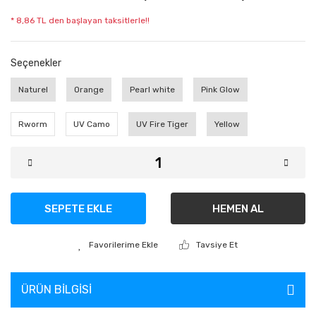
* 8,86 TL den başlayan taksitlerle!!
Seçenekler
Naturel
Orange
Pearl white
Pink Glow
Rworm
UV Camo
UV Fire Tiger
Yellow
SEPETE EKLE
HEMEN AL
Tavsiye Et
ÜRÜN BILGISI