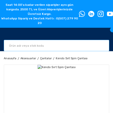
Saat 14:00'a kadar verilen siparişler aynı gün
kargoda. 2500 TL ve Üzeri Alışverişlerinizde
Ücretsiz Kargo.
WhatsApp Sipariş ve Destek Hattı : 0(507) 279 90
20
Anasayfa
Aksesuarlar
Çantalar
Kendo Sırt Spin Çantası