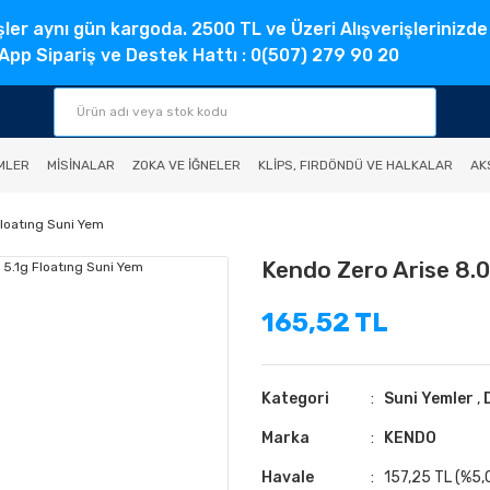
şler aynı gün kargoda. 2500 TL ve Üzeri Alışverişlerinizde
pp Sipariş ve Destek Hattı : 0(507) 279 90 20
MLER
MISINALAR
ZOKA VE İĞNELER
KLIPS, FIRDÖNDÜ VE HALKALAR
AK
Floatıng Suni Yem
Kendo Zero Arise 8.0
165,52 TL
Kategori
Suni Yemler
,
Marka
KENDO
Havale
157,25 TL (%5,0