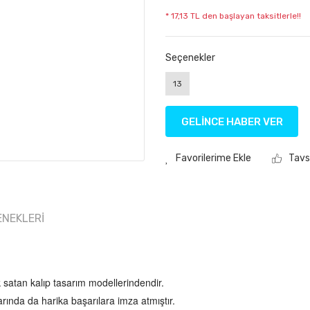
* 17,13 TL den başlayan taksitlerle!!
Seçenekler
13
GELİNCE HABER VER
Tavs
ENEKLERI
 satan kalıp tasarım modellerindendir.
rında da harika başarılara imza atmıştır.