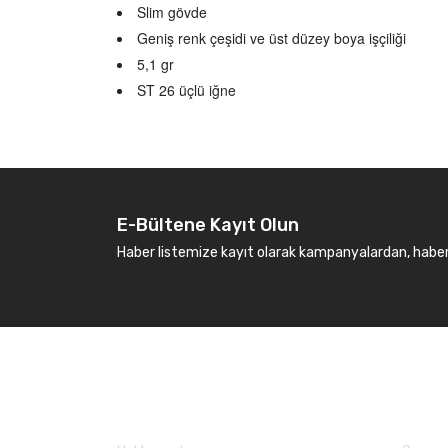
Slim gövde
Geniş renk çeşidi ve üst düzey boya işçiliği
5,1 gr
ST 26 üçlü iğne
E-Bültene Kayıt Olun
Haber listemize kayıt olarak kampanyalardan, haberda
Kurumsal
Marka