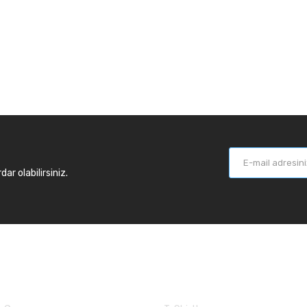
r olabilirsiniz.
larımız
Balık Günlükleri