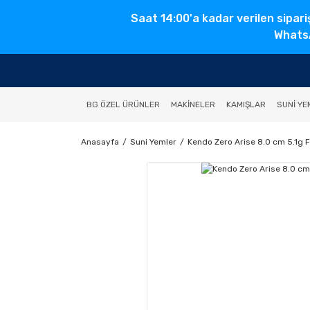
Saat 14:00'a kadar verilen sipari
WhatsA
BG ÖZEL ÜRÜNLER
MAKINELER
KAMIŞLAR
SUNI YE
Anasayfa
Suni Yemler
Kendo Zero Arise 8.0 cm 5.1g 