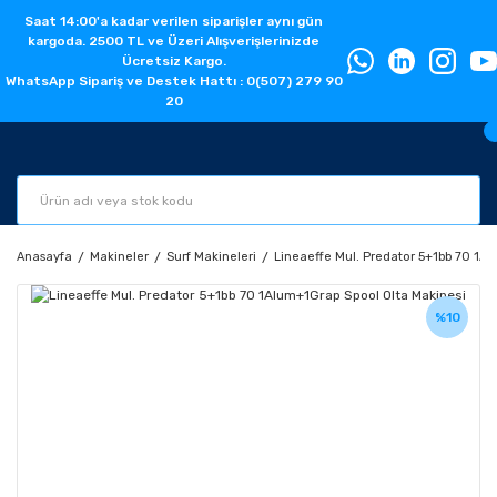
Saat 14:00'a kadar verilen siparişler aynı gün
kargoda. 2500 TL ve Üzeri Alışverişlerinizde
Ücretsiz Kargo.
WhatsApp Sipariş ve Destek Hattı : 0(507) 279 90
20
Anasayfa
Makineler
Surf Makineleri
Lineaeffe Mul. Predator 5+1bb 70 1A
%10