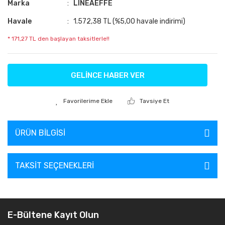
Marka
LINEAEFFE
Havale
1.572,38 TL (%5,00 havale indirimi)
* 171,27 TL den başlayan taksitlerle!!
GELİNCE HABER VER
Tavsiye Et
ÜRÜN BILGISI
TAKSIT SEÇENEKLERI
E-Bültene Kayıt Olun