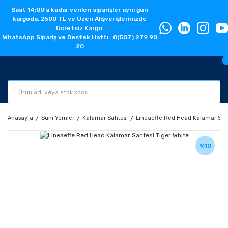
Saat 14:00'a kadar verilen siparişler aynı gün
kargoda. 2500 TL ve Üzeri Alışverişlerinizde
Ücretsiz Kargo.
WhatsApp Sipariş ve Destek Hattı : 0(507) 279 90
20
Anasayfa
Suni Yemler
Kalamar Sahtesi
Lineaeffe Red Head Kalamar Saht
%10