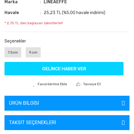
Marka
LINEAEFFE
Havale
25,23 TL (%5,00 havale indirimi)
* 2,75 TL den başlayan taksitlerle!!
Seçenekler
7.5cm
9.cm
GELİNCE HABER VER
Tavsiye Et
ÜRÜN BILGISI
TAKSIT SEÇENEKLERI