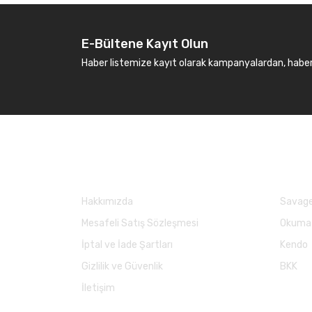
E-Bültene Kayıt Olun
Haber listemize kayıt olarak kampanyalardan, haberda
Kurumsal
Marka
Hakkımızda
Savage
Mesafeli Satış Sözleşmesi
Okuma
İptal ve İade Şartları
Kendo
Gizlilik ve Güvenlik
BKK
İletişim