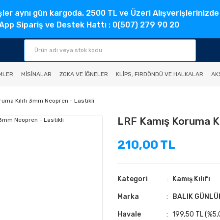
şler aynı gün kargoda. 2500 TL ve Üzeri Alışverişlerinizde
pp Sipariş ve Destek Hattı : 0(507) 279 90 20
MLER
MISINALAR
ZOKA VE İĞNELER
KLIPS, FIRDÖNDÜ VE HALKALAR
AK
uma Kılıfı 3mm Neopren - Lastikli
LRF Kamış Koruma Kıl
210,00 TL
Kategori
Kamış Kılıfı
Marka
BALIK GÜNLÜ
Havale
199,50 TL (%5,0