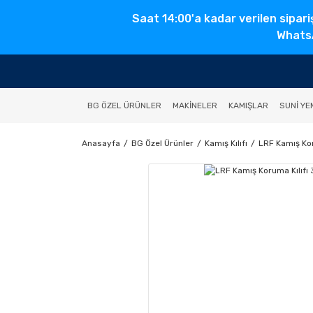
Saat 14:00'a kadar verilen sipari
WhatsA
BG ÖZEL ÜRÜNLER
MAKINELER
KAMIŞLAR
SUNI YE
Anasayfa
BG Özel Ürünler
Kamış Kılıfı
LRF Kamış Kor