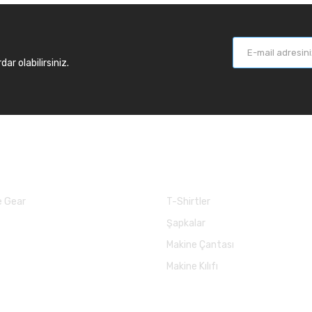
r olabilirsiniz.
larımız
Balık Günlükleri
 Gear
T-Shirtler
Şapkalar
Makine Çantası
Makine Kılıfı