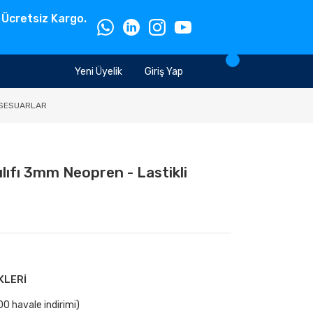
 Ücretsiz Kargo.
Yeni Üyelik
Giriş Yap
SESUARLAR
ıfı 3mm Neopren - Lastikli
KLERİ
0 havale indirimi)