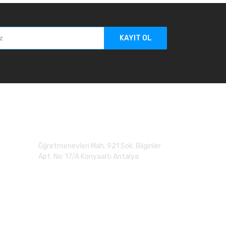
KAYIT OL
Adres
Öğretmenevleri Mah. 921 Sok. Bilginler
Apt. No: 17/A Konyaaltı Antalya
0 (507) 279 90 20