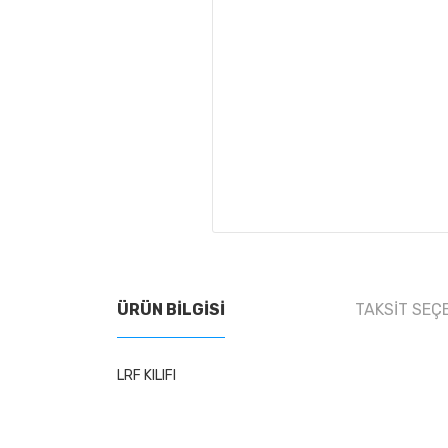
ÜRÜN BILGISI
TAKSIT SEÇ
LRF KILIFI