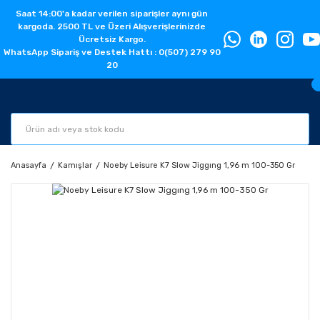
Saat 14:00'a kadar verilen siparişler aynı gün
kargoda. 2500 TL ve Üzeri Alışverişlerinizde
Ücretsiz Kargo.
WhatsApp Sipariş ve Destek Hattı : 0(507) 279 90
20
Anasayfa
Kamışlar
Noeby Leisure K7 Slow Jiggıng 1,96 m 100-350 Gr